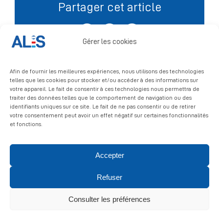
Partager cet article
Signalement
Facebook
X
LinkedIn
Gérer les cookies
Afin de fournir les meilleures expériences, nous utilisons des technologies
telles que les cookies pour stocker et/ou accéder à des informations sur
votre appareil. Le fait de consentir à ces technologies nous permettra de
traiter des données telles que le comportement de navigation ou des
identifiants uniques sur ce site. Le fait de ne pas consentir ou de retirer
votre consentement peut avoir un effet négatif sur certaines fonctionnalités
et fonctions.
Accepter
© 2026 ALIS | All rights reserved
Refuser
Politique de confidentialité
|
Politique de cookies
|
Mentions
légales
Consulter les préférences