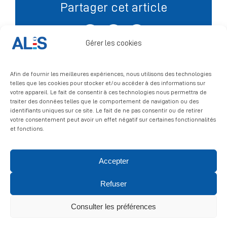
Partager cet article
Signalement
Facebook
X
LinkedIn
Gérer les cookies
Afin de fournir les meilleures expériences, nous utilisons des technologies
telles que les cookies pour stocker et/ou accéder à des informations sur
votre appareil. Le fait de consentir à ces technologies nous permettra de
traiter des données telles que le comportement de navigation ou des
identifiants uniques sur ce site. Le fait de ne pas consentir ou de retirer
votre consentement peut avoir un effet négatif sur certaines fonctionnalités
et fonctions.
Accepter
© 2026 ALIS | All rights reserved
Refuser
Politique de confidentialité
|
Politique de cookies
|
Mentions
légales
Consulter les préférences