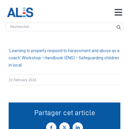
Skip
to
Tog
content
Navi
Search
Accueil
for:
ALIS
‘Learning to properly respond to harassment and abuse as a
coach’ Workshop – Handbook (ENG) – Safeguarding children
in local
Antidopage
26 February 2026
Safeguarding
Manipulation des compétitions
Partager cet article
Contact