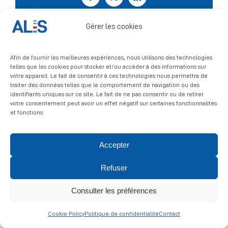
Facebook
X
LinkedIn
Signalement
Gérer les cookies
Afin de fournir les meilleures expériences, nous utilisons des technologies
telles que les cookies pour stocker et/ou accéder à des informations sur
votre appareil. Le fait de consentir à ces technologies nous permettra de
traiter des données telles que le comportement de navigation ou des
identifiants uniques sur ce site. Le fait de ne pas consentir ou de retirer
votre consentement peut avoir un effet négatif sur certaines fonctionnalités
et fonctions.
© 2026 ALIS | All rights reserved
Accepter
Politique de confidentialité
|
Politique de cookies
|
Mentions
Refuser
légales
Consulter les préférences
Cookie Policy
Politique de confidentialité
Contact