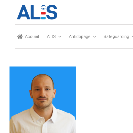
Skip
to
content
Accueil
ALIS
Antidopage
Safeguarding