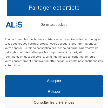
Partager cet article
Signalement
Facebook
X
LinkedIn
Gérer les cookies
Afin de fournir les meilleures expériences, nous utilisons des technologies
telles que les cookies pour stocker et/ou accéder à des informations sur
votre appareil. Le fait de consentir à ces technologies nous permettra de
traiter des données telles que le comportement de navigation ou des
identifiants uniques sur ce site. Le fait de ne pas consentir ou de retirer
votre consentement peut avoir un effet négatif sur certaines fonctionnalités
et fonctions.
Accepter
© 2026 ALIS | All rights reserved
Refuser
Politique de confidentialité
|
Politique de cookies
|
Mentions
légales
Consulter les préférences