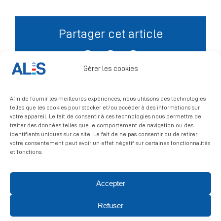
Signalement
Partager cet article
Facebook
X
LinkedIn
Gérer les cookies
Afin de fournir les meilleures expériences, nous utilisons des technologies
telles que les cookies pour stocker et/ou accéder à des informations sur
votre appareil. Le fait de consentir à ces technologies nous permettra de
traiter des données telles que le comportement de navigation ou des
identifiants uniques sur ce site. Le fait de ne pas consentir ou de retirer
votre consentement peut avoir un effet négatif sur certaines fonctionnalités
et fonctions.
Accepter
© 2026 ALIS | All rights reserved
Refuser
Politique de confidentialité
|
Politique de cookies
|
Mentions