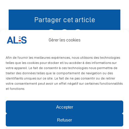
Signalement
Partager cet article
Facebook
X
LinkedIn
Gérer les cookies
Afin de fournir les meilleures expériences, nous utilisons des technologies
telles que les cookies pour stocker et/ou accéder à des informations sur
votre appareil. Le fait de consentir à ces technologies nous permettra de
traiter des données telles que le comportement de navigation ou des
identifiants uniques sur ce site. Le fait de ne pas consentir ou de retirer
votre consentement peut avoir un effet négatif sur certaines fonctionnalités
et fonctions.
Accepter
© 2026 ALIS | All rights reserved
Refuser
Politique de confidentialité
|
Politique de cookies
|
Mentions