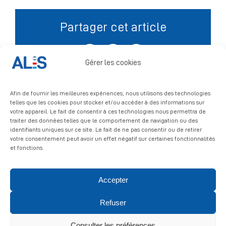
Partager cet article
Signalement
Facebook
X
LinkedIn
Gérer les cookies
Afin de fournir les meilleures expériences, nous utilisons des technologies
telles que les cookies pour stocker et/ou accéder à des informations sur
votre appareil. Le fait de consentir à ces technologies nous permettra de
traiter des données telles que le comportement de navigation ou des
identifiants uniques sur ce site. Le fait de ne pas consentir ou de retirer
votre consentement peut avoir un effet négatif sur certaines fonctionnalités
et fonctions.
Accepter
© 2026 ALIS | All rights reserved
Refuser
Politique de confidentialité
|
Politique de cookies
|
Mentions
légales
Consulter les préférences