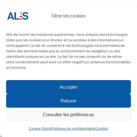
Signalement
Gérer les cookies
Afin de fournir les meilleures expériences, nous utilisons des technologies
telles que les cookies pour stocker et/ou accéder à des informations sur
votre appareil. Le fait de consentir à ces technologies nous permettra de
traiter des données telles que le comportement de navigation ou des
identifiants uniques sur ce site. Le fait de ne pas consentir ou de retirer
© 2026 ALIS | All rights reserved
votre consentement peut avoir un effet négatif sur certaines fonctionnalités
et fonctions.
Politique de confidentialité
|
Politique de cookies
|
Mentions
légales
Accepter
Refuser
Consulter les préférences
Cookie Policy
Politique de confidentialité
Contact