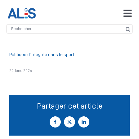
Skip
to
Tog
content
Navi
Search
Accueil
for:
ALIS
Politique d’intégrité dans le sport
22 June 2026
Antidopage
Safeguarding
Partager cet article
Manipulation des compétitions
Facebook
X
LinkedIn
Contact