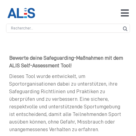
Skip
to
Tog
content
Navi
Search
Accueil
for:
ALIS
Bewerte deine Safeguarding-Maßnahmen mit dem
ALIS Self-Assessment Tool!
Antidopage
Dieses Tool wurde entwickelt, um
Sportorganisationen dabei zu unterstützen, ihre
Safeguarding
Safeguarding Richtlinien und Praktiken zu
überprüfen und zu verbessern. Eine sichere,
respektvolle und unterstützende Sportumgebung
Manipulation des compétitions
ist entscheidend, damit alle Teilnehmenden Sport
ausüben können, ohne Gefahr, Missbrauch oder
unangemessenes Verhalten zu erfahren.
Contact