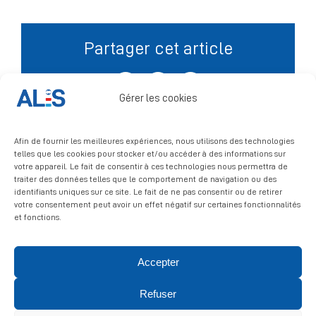
Signalement
Partager cet article
Facebook
X
LinkedIn
Gérer les cookies
Afin de fournir les meilleures expériences, nous utilisons des technologies
telles que les cookies pour stocker et/ou accéder à des informations sur
votre appareil. Le fait de consentir à ces technologies nous permettra de
traiter des données telles que le comportement de navigation ou des
identifiants uniques sur ce site. Le fait de ne pas consentir ou de retirer
votre consentement peut avoir un effet négatif sur certaines fonctionnalités
et fonctions.
Accepter
© 2026 ALIS | All rights reserved
Refuser
Politique de confidentialité
|
Politique de cookies
|
Mentions