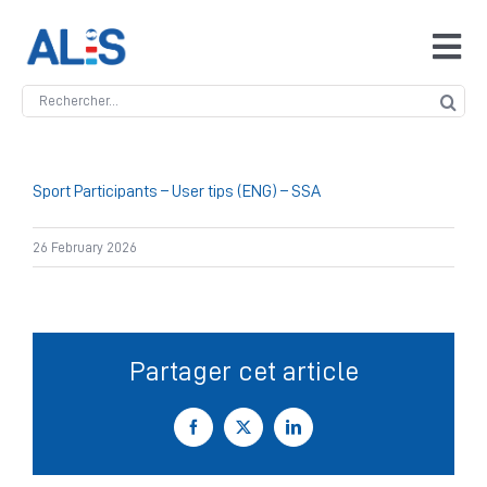
Skip
to
Tog
content
Navi
Search
Accueil
for:
ALIS
Sport Participants – User tips (ENG) – SSA
26 February 2026
Antidopage
Safeguarding
Partager cet article
Manipulation des compétitions
Facebook
X
LinkedIn
Contact