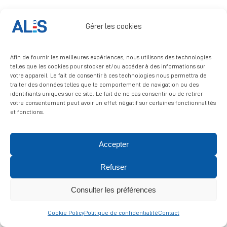
Signalement
Gérer les cookies
Afin de fournir les meilleures expériences, nous utilisons des technologies
telles que les cookies pour stocker et/ou accéder à des informations sur
votre appareil. Le fait de consentir à ces technologies nous permettra de
traiter des données telles que le comportement de navigation ou des
identifiants uniques sur ce site. Le fait de ne pas consentir ou de retirer
© 2026 ALIS | All rights reserved
votre consentement peut avoir un effet négatif sur certaines fonctionnalités
et fonctions.
Politique de confidentialité
|
Politique de cookies
|
Mentions
légales
Accepter
Refuser
Consulter les préférences
Cookie Policy
Politique de confidentialité
Contact