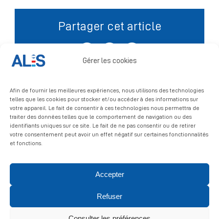
Partager cet article
Signalement
Facebook
X
LinkedIn
Gérer les cookies
Afin de fournir les meilleures expériences, nous utilisons des technologies
telles que les cookies pour stocker et/ou accéder à des informations sur
votre appareil. Le fait de consentir à ces technologies nous permettra de
traiter des données telles que le comportement de navigation ou des
identifiants uniques sur ce site. Le fait de ne pas consentir ou de retirer
votre consentement peut avoir un effet négatif sur certaines fonctionnalités
et fonctions.
Accepter
© 2026 ALIS | All rights reserved
Refuser
Politique de confidentialité
|
Politique de cookies
|
Mentions
légales
Consulter les préférences