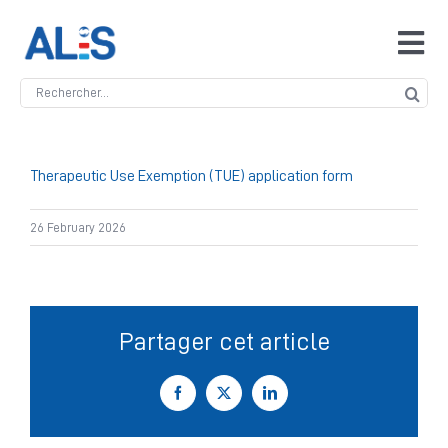
Skip
to
Tog
content
Navi
Search
Accueil
for:
ALIS
Therapeutic Use Exemption (TUE) application form
26 February 2026
Antidopage
Safeguarding
Partager cet article
Manipulation des compétitions
Facebook
X
LinkedIn
Contact