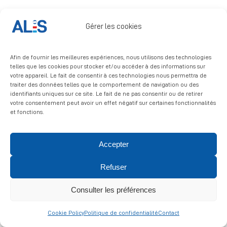
Signalement
Gérer les cookies
Afin de fournir les meilleures expériences, nous utilisons des technologies
telles que les cookies pour stocker et/ou accéder à des informations sur
votre appareil. Le fait de consentir à ces technologies nous permettra de
traiter des données telles que le comportement de navigation ou des
identifiants uniques sur ce site. Le fait de ne pas consentir ou de retirer
© 2026 ALIS | All rights reserved
votre consentement peut avoir un effet négatif sur certaines fonctionnalités
et fonctions.
Politique de confidentialité
|
Politique de cookies
|
Mentions
légales
Accepter
Refuser
Consulter les préférences
Cookie Policy
Politique de confidentialité
Contact