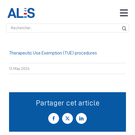
Skip
to
Tog
content
Navi
Search
Accueil
for:
ALIS
Therapeutic Use Exemption (TUE) procedures
13 May 2026
Antidopage
Safeguarding
Partager cet article
Manipulation des compétitions
Facebook
X
LinkedIn
Contact