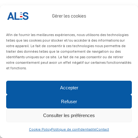
Signalement
Gérer les cookies
Afin de fournir les meilleures expériences, nous utilisons des technologies
telles que les cookies pour stocker et/ou accéder à des informations sur
votre appareil. Le fait de consentir à ces technologies nous permettra de
traiter des données telles que le comportement de navigation ou des
identifiants uniques sur ce site. Le fait de ne pas consentir ou de retirer
© 2026 ALIS | All rights reserved
votre consentement peut avoir un effet négatif sur certaines fonctionnalités
et fonctions.
Politique de confidentialité
|
Politique de cookies
|
Mentions
légales
Accepter
Refuser
Consulter les préférences
Cookie Policy
Politique de confidentialité
Contact