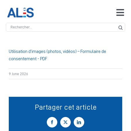
Skip
to
Tog
content
Navi
Search
Accueil
for:
ALIS
Utilisation d’images (photos, vidéos) – Formulaire de
consentement - PDF
Antidopage
9 June 2026
Safeguarding
Partager cet article
Manipulation des compétitions
Facebook
X
LinkedIn
Contact