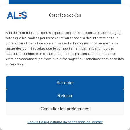
Signalement
Gérer les cookies
Afin de fournir les meilleures expériences, nous utilisons des technologies
telles que les cookies pour stocker et/ou accéder à des informations sur
votre appareil. Le fait de consentir à ces technologies nous permettra de
traiter des données telles que le comportement de navigation ou des
identifiants uniques sur ce site. Le fait de ne pas consentir ou de retirer
votre consentement peut avoir un effet négatif sur certaines fonctionnalités
© 2026 ALIS | All rights reserved
et fonctions.
Politique de confidentialité
|
Politique de cookies
|
Mentions
Accepter
légales
Refuser
Consulter les préférences
Cookie Policy
Politique de confidentialité
Contact