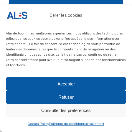
Signalement
Gérer les cookies
Afin de fournir les meilleures expériences, nous utilisons des technologies
telles que les cookies pour stocker et/ou accéder à des informations sur
votre appareil. Le fait de consentir à ces technologies nous permettra de
traiter des données telles que le comportement de navigation ou des
identifiants uniques sur ce site. Le fait de ne pas consentir ou de retirer
votre consentement peut avoir un effet négatif sur certaines fonctionnalités
© 2026 ALIS | All rights reserved
et fonctions.
Politique de confidentialité
|
Politique de cookies
|
Mentions
Accepter
légales
Refuser
Consulter les préférences
Cookie Policy
Politique de confidentialité
Contact