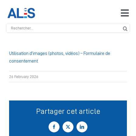
Skip
to
Tog
content
Navi
Search
Accueil
for:
ALIS
Utilisation d’images (photos, vidéos) – Formulaire de
consentement
Antidopage
26 February 2026
Safeguarding
Partager cet article
Manipulation des compétitions
Facebook
X
LinkedIn
Contact