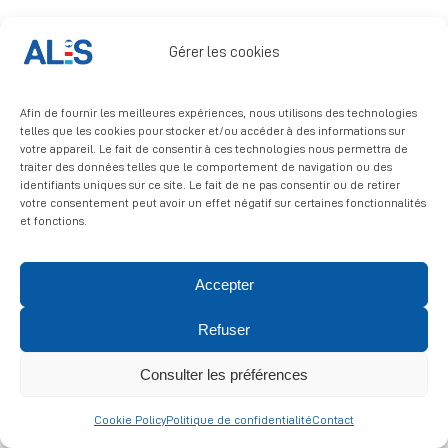
Signalement
Gérer les cookies
Afin de fournir les meilleures expériences, nous utilisons des technologies
telles que les cookies pour stocker et/ou accéder à des informations sur
votre appareil. Le fait de consentir à ces technologies nous permettra de
traiter des données telles que le comportement de navigation ou des
identifiants uniques sur ce site. Le fait de ne pas consentir ou de retirer
© 2026 ALIS | All rights reserved
votre consentement peut avoir un effet négatif sur certaines fonctionnalités
et fonctions.
Politique de confidentialité
|
Politique de cookies
|
Mentions
légales
Accepter
Refuser
Consulter les préférences
Cookie Policy
Politique de confidentialité
Contact