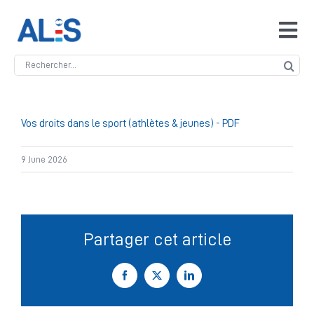
Skip
to
Tog
content
Navi
Search
Accueil
for:
ALIS
Vos droits dans le sport (athlètes & jeunes) - PDF
9 June 2026
Antidopage
Safeguarding
Partager cet article
Manipulation des compétitions
Facebook
X
LinkedIn
Contact