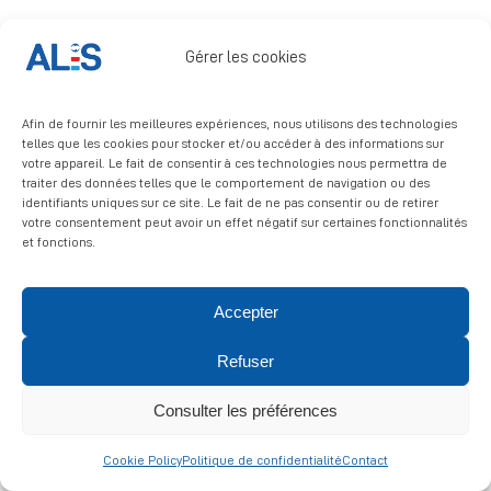
Signalement
Gérer les cookies
Afin de fournir les meilleures expériences, nous utilisons des technologies
telles que les cookies pour stocker et/ou accéder à des informations sur
votre appareil. Le fait de consentir à ces technologies nous permettra de
traiter des données telles que le comportement de navigation ou des
identifiants uniques sur ce site. Le fait de ne pas consentir ou de retirer
© 2026 ALIS | All rights reserved
votre consentement peut avoir un effet négatif sur certaines fonctionnalités
et fonctions.
Politique de confidentialité
|
Politique de cookies
|
Mentions
légales
Accepter
Refuser
Consulter les préférences
Cookie Policy
Politique de confidentialité
Contact