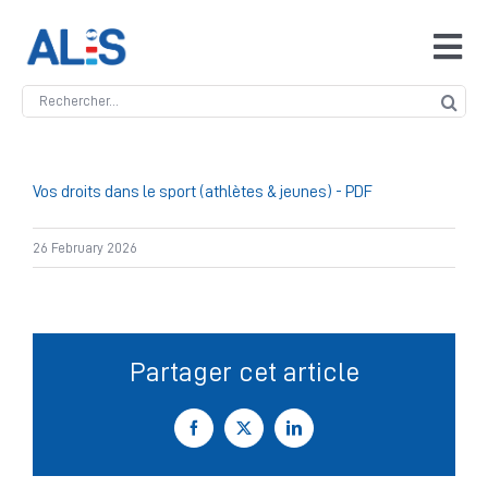
Skip
to
Tog
content
Navi
Search
Accueil
for:
ALIS
Vos droits dans le sport (athlètes & jeunes) - PDF
26 February 2026
Antidopage
Safeguarding
Partager cet article
Manipulation des compétitions
Facebook
X
LinkedIn
Contact