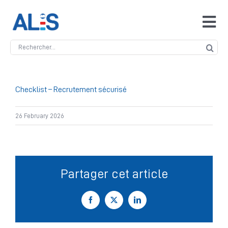
Skip
to
Tog
content
Navi
Search
Accueil
for:
ALIS
Checklist – Recrutement sécurisé
26 February 2026
Antidopage
Safeguarding
Partager cet article
Manipulation des compétitions
Facebook
X
LinkedIn
Contact