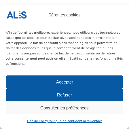
Signalement
Gérer les cookies
Afin de fournir les meilleures expériences, nous utilisons des technologies
telles que les cookies pour stocker et/ou accéder à des informations sur
votre appareil. Le fait de consentir à ces technologies nous permettra de
traiter des données telles que le comportement de navigation ou des
identifiants uniques sur ce site. Le fait de ne pas consentir ou de retirer
© 2026 ALIS | All rights reserved
votre consentement peut avoir un effet négatif sur certaines fonctionnalités
et fonctions.
Politique de confidentialité
|
Politique de cookies
|
Mentions
légales
Accepter
Refuser
Consulter les préférences
Cookie Policy
Politique de confidentialité
Contact