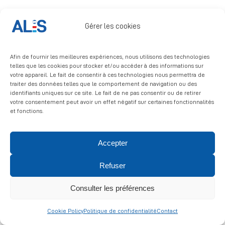
Signalement
Gérer les cookies
Afin de fournir les meilleures expériences, nous utilisons des technologies
telles que les cookies pour stocker et/ou accéder à des informations sur
votre appareil. Le fait de consentir à ces technologies nous permettra de
traiter des données telles que le comportement de navigation ou des
identifiants uniques sur ce site. Le fait de ne pas consentir ou de retirer
© 2026 ALIS | All rights reserved
votre consentement peut avoir un effet négatif sur certaines fonctionnalités
et fonctions.
Politique de confidentialité
|
Politique de cookies
|
Mentions
légales
Accepter
Refuser
Consulter les préférences
Cookie Policy
Politique de confidentialité
Contact