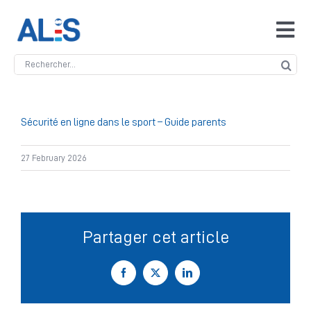
Skip
to
Tog
content
Navi
Search
Accueil
for:
ALIS
Sécurité en ligne dans le sport – Guide parents
27 February 2026
Antidopage
Safeguarding
Partager cet article
Manipulation des compétitions
Facebook
X
LinkedIn
Contact