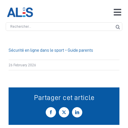
Skip
to
Tog
content
Navi
Search
Accueil
for:
ALIS
Sécurité en ligne dans le sport – Guide parents
26 February 2026
Antidopage
Safeguarding
Partager cet article
Manipulation des compétitions
Facebook
X
LinkedIn
Contact