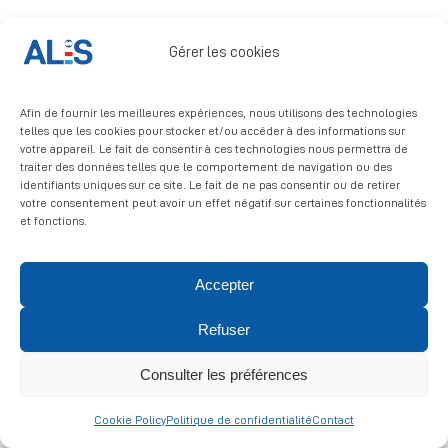
Signalement
Gérer les cookies
Afin de fournir les meilleures expériences, nous utilisons des technologies
telles que les cookies pour stocker et/ou accéder à des informations sur
votre appareil. Le fait de consentir à ces technologies nous permettra de
traiter des données telles que le comportement de navigation ou des
identifiants uniques sur ce site. Le fait de ne pas consentir ou de retirer
© 2026 ALIS | All rights reserved
votre consentement peut avoir un effet négatif sur certaines fonctionnalités
et fonctions.
Politique de confidentialité
|
Politique de cookies
|
Mentions
légales
Accepter
Refuser
Consulter les préférences
Cookie Policy
Politique de confidentialité
Contact