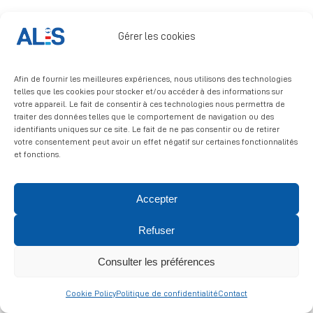
Signalement
Gérer les cookies
Afin de fournir les meilleures expériences, nous utilisons des technologies
telles que les cookies pour stocker et/ou accéder à des informations sur
votre appareil. Le fait de consentir à ces technologies nous permettra de
traiter des données telles que le comportement de navigation ou des
identifiants uniques sur ce site. Le fait de ne pas consentir ou de retirer
© 2026 ALIS | All rights reserved
votre consentement peut avoir un effet négatif sur certaines fonctionnalités
et fonctions.
Politique de confidentialité
|
Politique de cookies
|
Mentions
légales
Accepter
Refuser
Consulter les préférences
Cookie Policy
Politique de confidentialité
Contact