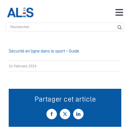
Skip
to
Tog
content
Navi
Search
Accueil
for:
ALIS
Sécurité en ligne dans le sport – Guide
26 February 2026
Antidopage
Safeguarding
Partager cet article
Manipulation des compétitions
Facebook
X
LinkedIn
Contact